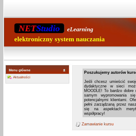
NET
Studio
eLearning
elektroniczny system nauczania
Menu główne
Poszukujemy autorów kurs
Aktualności
Jeśli chcesz umieścić swoj
dydaktyczne w sieci moż
MOODLE! To bardzo dobre m
samym wypromowania się
potencjalnymi klientami. Of
pełni zarządzaną przez nas
się na aspektach mery
współpracy!
Zamawianie kursu